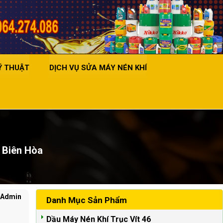
Ỹ THUẬT
DỊCH VỤ SỬA MÁY NÉN KHÍ
ở Biên Hòa
: Admin
Danh Mục Sản Phẩm
Dầu Máy Nén Khí Trục Vít 46