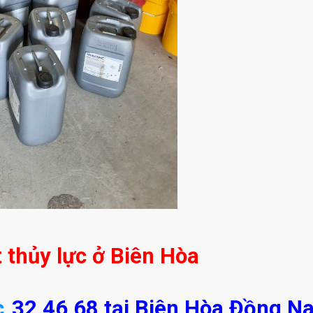
t thủy lực ở Biên Hòa
c
32 46 68 tại Biên Hòa Đồng Na