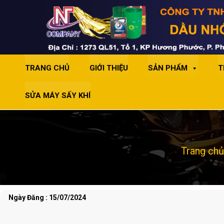
TRANG CHỦ
GIỚI THIỆU
SẢN PHẨM
T
SỬA MÁY SẤY KHÍ
Trang chủ
Ngày Đăng : 15/07/2024