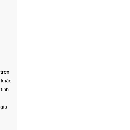
 trơn
g khác
 tính
 gia