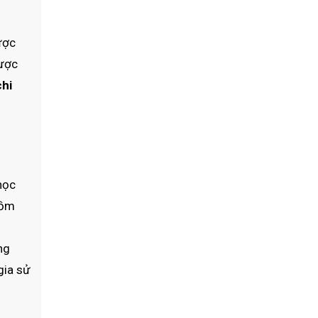
ược
được
chi
học
gồm
ng
gia sử