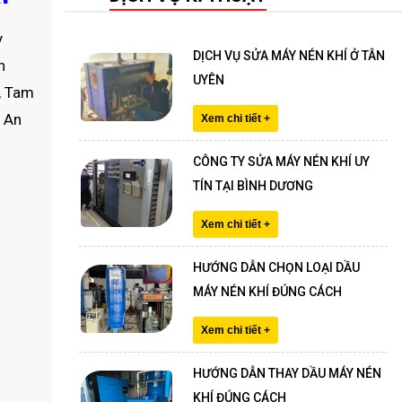
y
DỊCH VỤ SỬA MÁY NÉN KHÍ Ở TÂN
n
UYÊN
g, Tam
, An
Xem chi tiết +
CÔNG TY SỬA MÁY NÉN KHÍ UY
TÍN TẠI BÌNH DƯƠNG
Xem chi tiết +
HƯỚNG DẪN CHỌN LOẠI DẦU
MÁY NÉN KHÍ ĐÚNG CÁCH
Xem chi tiết +
HƯỚNG DẪN THAY DẦU MÁY NÉN
KHÍ ĐÚNG CÁCH