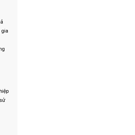
hả
 gia
ng
hiệp
 sử