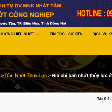
HƯƠNG HIỆU NHỚT
TIN TỨC - SỰ KIỆN
DỊCH VỤ K
>
Dầu Nhớt Thủy Lực
>
Địa chỉ bán nhớt thủy lực 
Tác Giả 