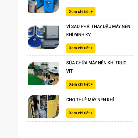
Xem chi tiết +
VÌ SAO PHẢI THAY DẦU MÁY NÉN
KHÍ ĐỊNH KỲ
Xem chi tiết +
SỮA CHỮA MÁY NÉN KHÍ TRỤC
VÍT
Xem chi tiết +
CHO THUÊ MÁY NÉN KHÍ
Xem chi tiết +