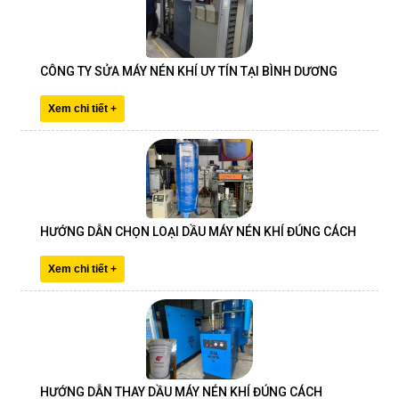
CÔNG TY SỬA MÁY NÉN KHÍ UY TÍN TẠI BÌNH DƯƠNG
Xem chi tiết +
HƯỚNG DẪN CHỌN LOẠI DẦU MÁY NÉN KHÍ ĐÚNG CÁCH
Xem chi tiết +
HƯỚNG DẪN THAY DẦU MÁY NÉN KHÍ ĐÚNG CÁCH