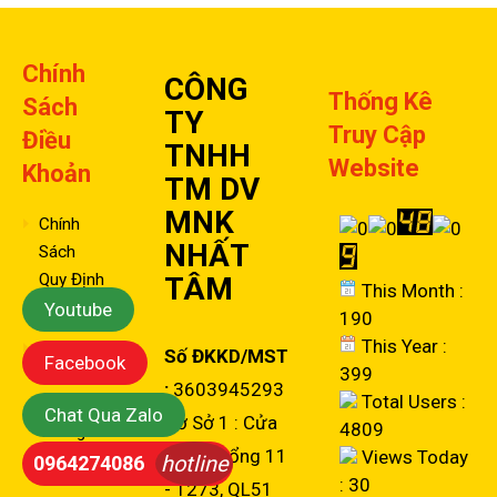
Chính
CÔNG
Thống Kê
Sách
TY
Truy Cập
Điều
TNHH
Website
Khoản
TM DV
MNK
Chính
NHẤT
Sách
Quy Định
TÂM
This Month :
Chung
Youtube
190
This Year :
Chính
Số ĐKKD/MST
Facebook
399
Sách
:
3603945293
Total Users :
Bảo Mật
Chat Qua Zalo
Cơ Sở 1 : Cửa
4809
Thông
Hàng: Cổng 11
Views Today
Tin
hotline
0964274086
: 30
- 1273, QL51