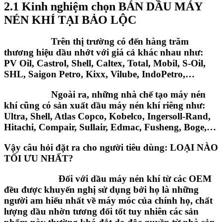
2.1 Kinh nghiệm chọn BÁN DẦU MÁY
NÉN KHÍ TẠI BẢO LỘC
Trên thị trường có đến hàng trăm
thương hiệu dầu nhớt với giá cả khác nhau như:
PV Oil, Castrol, Shell, Caltex, Total, Mobil, S-Oil,
SHL, Saigon Petro, Kixx, Vilube, IndoPetro,…
Ngoài ra, những nhà chế tạo máy nén
khí cũng có sản xuất dầu máy nén khí riêng như:
Ultra, Shell, Atlas Copco, Kobelco, Ingersoll-Rand,
Hitachi, Compair, Sullair, Edmac, Fusheng, Boge,…
Vậy câu hỏi đặt ra cho người tiêu dùng:
LOẠI NÀO
TỐI ƯU NHẤT?
Đối với dầu máy nén khí từ các OEM
đều được khuyến nghị sử dụng bởi họ là những
người am hiểu nhất về máy móc của chính họ, chất
lượng dầu nhờn tương đối tốt tuy nhiên các sản