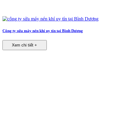
Công ty sửa máy nén khí uy tín tại Bình Dương
Xem chi tiết +