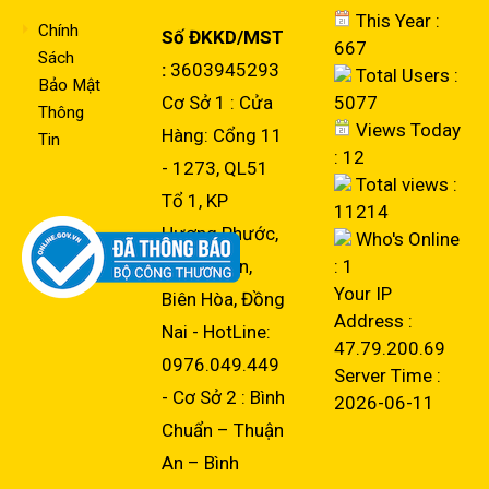
This Year :
Chính
Số ĐKKD/MST
667
Sách
:
3603945293
Total Users :
Bảo Mật
Cơ Sở 1 : Cửa
5077
Thông
Views Today
Hàng: Cổng 11
Tin
: 12
- 1273, QL51
Total views :
Tổ 1, KP
11214
Hương Phước,
Who's Online
Phước Tân,
: 1
Your IP
Biên Hòa, Đồng
Address :
Nai - HotLine:
47.79.200.69
0976.049.449
Server Time :
- Cơ Sở 2 : Bình
2026-06-11
Chuẩn – Thuận
An – Bình