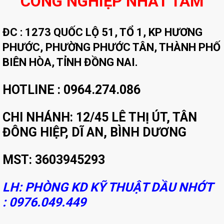
CÔNG NGHIỆP NHẤT TÂM
ĐC :
1273 QUỐC LỘ 51, TỔ 1, KP HƯƠNG
PHƯỚC, PHƯỜNG PHƯỚC TÂN, THÀNH PHỐ
BIÊN HÒA, TỈNH ĐỒNG NAI.
HOTLINE : 0964.274.086
CHI NHÁNH
:
12/45 LÊ THỊ ÚT, TÂN
ĐÔNG HIỆP, DĨ AN, BÌNH DƯƠNG
MST: 3603945293
LH: PHÒNG KD KỸ THUẬT DẦU NHỚT
:
0976.049.449