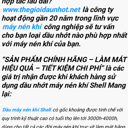
hợp tác lâu dài?
www.thegioidaunhot.net
là công ty
hoạt động gần 20 năm trong lĩnh vực
máy nén khí
công nghiệp sẽ tư vấn
cho bạn loại dầu nhớt nào phù hợp nhất
với máy nén khí của bạn.
“SẢN PHẨM CHÍNH HÃNG – LÀM MÁT
HIỆU QUẢ – TIẾT KIỆM CHI PHÍ”
là các
giá trị nhận được khi khách hàng sử
dụng dầu nhớt máy nén khí Shell Mang
lại:
Dầu máy nén khí Shell
có gốc khoáng được tinh chế với
quy trình kỹ thuật cao có tuổi thọ lên tới 3000h-4000h,
dùng cho tất cả các đời máy nén khí trục vít làm mát bằng