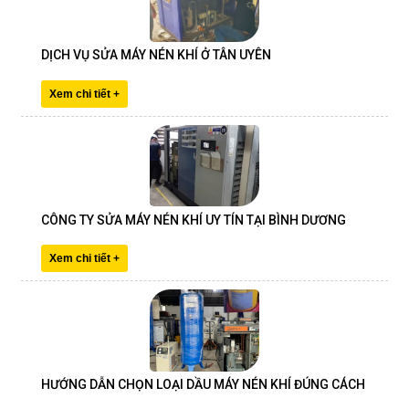
DỊCH VỤ SỬA MÁY NÉN KHÍ Ở TÂN UYÊN
Xem chi tiết +
CÔNG TY SỬA MÁY NÉN KHÍ UY TÍN TẠI BÌNH DƯƠNG
Xem chi tiết +
HƯỚNG DẪN CHỌN LOẠI DẦU MÁY NÉN KHÍ ĐÚNG CÁCH