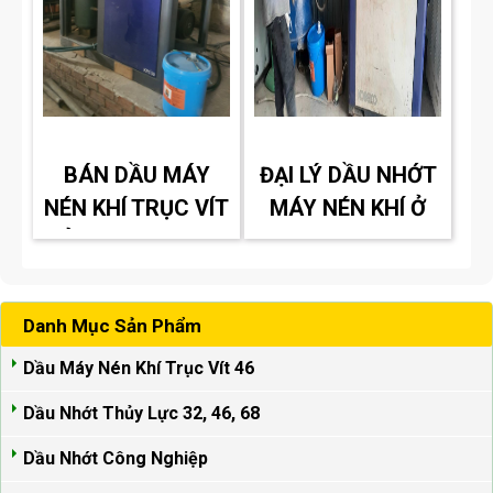
BÁN DẦU MÁY
ĐẠI LÝ DẦU NHỚT
NÉN KHÍ TRỤC VÍT
MÁY NÉN KHÍ Ở
Ở BÌNH DƯƠNG
BÌNH DƯƠNG
Danh Mục Sản Phẩm
Dầu Máy Nén Khí Trục Vít 46
Dầu Nhớt Thủy Lực 32, 46, 68
Dầu Nhớt Công Nghiệp