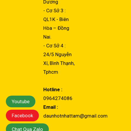
Dương
- Cơ Sở 3 :
QL1K - Biên
Hòa – Đồng
Nai.
- Cơ Sở 4 :
24/5 Nguyễn
Xí, Bình Thạnh,
Tphcm
Hotline :
0964274086
Youtube
Email :
Facebook
daunhotnhattam@gmail.com
Chat Qua Zalo